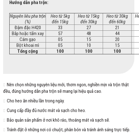
Hướng dẫn pha trộn:
Nguyên liêu pha trộn
Heo từ 5kg
Heo từ 15kg
Heo từ 30kg
He
(%)
đến 15kg
đến 30kg
đến 60kg
Đậm đặc H420
33
27
21
Bắp hoặc tấm xay
57
48
44
Cám gạo
05
15
20
Bột khoai mì
05
10
15
Tổng cộng
100
100
100
Nên chọn những nguyên liệu mới, thơm ngon, nghiền mịn và trộn thật
đều, đúng hướng dẫn pha trộn sẽ mang lại hiệu quả cao.
Cho heo ăn nhiều lần trong ngày.
Cung cấp đầy đủ nước mát và sạch cho heo.
Bảo quản sản phẩm ở nơi khô ráo, thoáng mát và sạch sẽ.
Tránh đặt ở những nơi có chuột, phân bón và tránh ánh sáng trực tiếp.