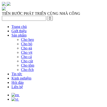
TIẾN BƯỚC PHÁT TRIỂN CÙNG NHÀ CÔNG
Trang chủ
Giới thiệu
Sản phẩm
Cho heo
Cho bò
Cho gà
Cho vịt
Cho cá
Cho cút
Cho tôm
Cho ếch
Tin tức
Kinh nghiệm
Hỏi đáp
Liên hệ