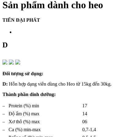
Sản phẩm dành cho heo
TIẾN ĐẠI PHÁT
D
Đối tượng sử dụng:
D:
Hỗn hợp dạng viên dùng cho Heo từ 15kg đến 30kg.
Thành phần dinh dưỡng:
– Protein (%) min
17
– Độ ẩm (%) max
14
– Xơ thô (%) max
06
– Ca (%) min-max
0,7-1,4