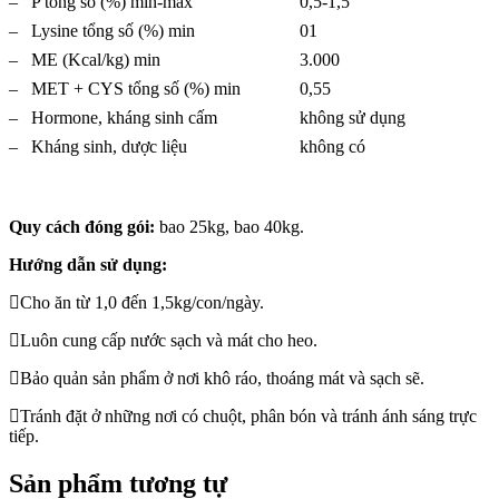
– P tổng số (%) min-max
0,5-1,5
– Lysine tổng số (%) min
01
– ME (Kcal/kg) min
3.000
– MET + CYS tổng số (%) min
0,55
– Hormone, kháng sinh cấm
không sử dụng
– Kháng sinh, dược liệu
không có
Quy cách đóng gói:
bao 25kg, bao 40kg.
Hướng dẫn sử dụng:
Cho ăn từ 1,0 đến 1,5kg/con/ngày.
Luôn cung cấp nước sạch và mát cho heo.
Bảo quản sản phẩm ở nơi khô ráo, thoáng mát và sạch sẽ.
Tránh đặt ở những nơi có chuột, phân bón và tránh ánh sáng trực
tiếp.
Sản phẩm tương tự