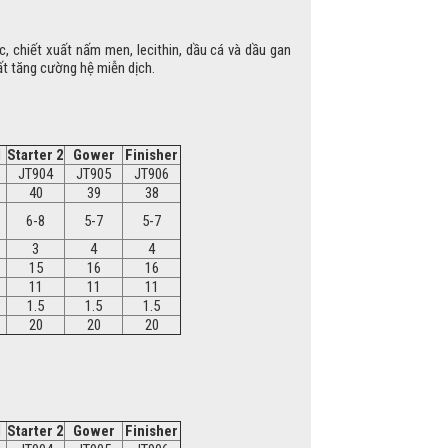
, chiết xuất nấm men, lecithin, dầu cá và dầu gan
ất tăng cường hệ miễn dịch.
1
Starter 2
Gower
Finisher
JT904
JT905
JT906
40
39
38
6-8
5-7
5-7
3
4
4
15
16
16
11
11
11
1.5
1.5
1.5
20
20
20
1
Starter 2
Gower
Finisher