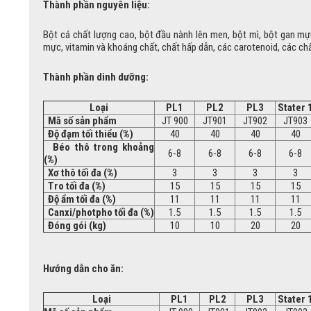
Thành phần nguyên liệu:
Bột cá chất lượng cao, bột đầu nành lên men, bột mì, bột gan mực
mực, vitamin và khoáng chất, chất hấp dẫn, các carotenoid, các ch
Thành phần dinh dưỡng:
Loại
PL1
PL2
PL3
Stater 
Mã số sản phẩm
JT 900
JT901
JT902
JT903
Độ đạm tối thiểu (%)
40
40
40
40
Béo thô trong khoảng
6-8
6-8
6-8
6-8
(%)
Xơ thô tối đa (%)
3
3
3
3
Tro tối đa (%)
15
15
15
15
Độ ẩm tối đa (%)
11
11
11
11
Canxi/photpho tối đa (%)
1.5
1.5
1.5
1.5
Đóng gói (kg)
10
10
20
20
Hướng dẫn cho ăn:
Loại
PL1
PL2
PL3
Stater 