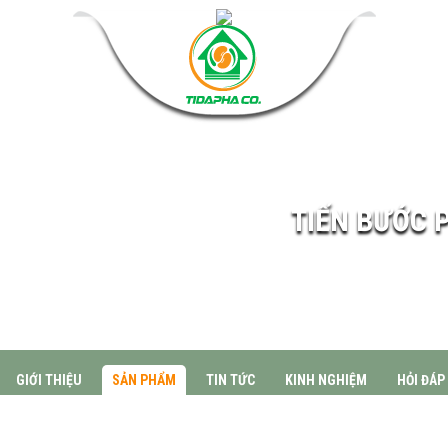
TIẾN BƯỚC 
GIỚI THIỆU
SẢN PHẨM
TIN TỨC
KINH NGHIỆM
HỎI ĐÁP