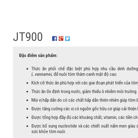
JT900
Đặc điểm sản phẩm:
Thức ăn phối chế đặc biệt phù hợp nhu cầu dinh dưỡng
L.vannamei,
để nuôi tôm thâm canh mật độ cao.
Kích cỡ thức ăn phù hợp với các giai đoạn phát triển của tôm
Thức ăn ổn định trong nước, giảm thiếu ô nhiễm môi trường.
Mùi vị hấp dẫn do có các chất hấp dẫn thiên nhiên giúp tôm 
Được tăng cường các vị có nguồn gốc hữu cơ giúp cải thiện
Được tổng hợp đầy đủ các khoáng chất, vitamin, các tiền chất
Được bổ sung nucleotide và các chiết xuất nấm men giàu d
sức khỏe tôm nuôi.