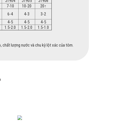
JT904
JT905
JT906
7-10
10-20
20↑
6-4
4-3
3-2
4-5
4-5
4-5
1.5-2.0
1.5-2.0
1.5-1.0
độ, chất lượng nước và chu kỳ lột xác của tôm.
p