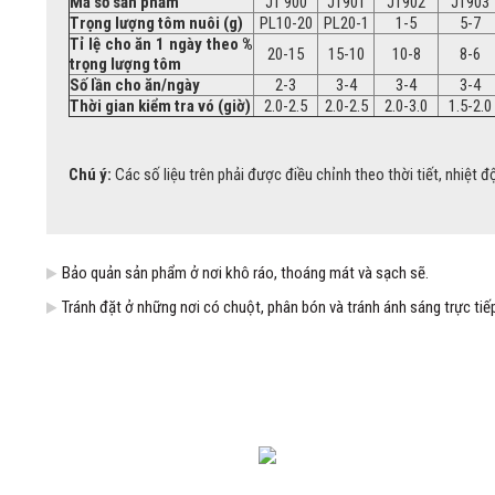
Mã số sản phẩm
JT 900
JT901
JT902
JT903
Trọng lượng tôm nuôi (g)
PL10-20
PL20-1
1-5
5-7
Tỉ lệ cho ăn 1 ngày theo %
20-15
15-10
10-8
8-6
trọng lượng tôm
Số lần cho ăn/ngày
2-3
3-4
3-4
3-4
Thời gian kiểm tra vó (giờ)
2.0-2.5
2.0-2.5
2.0-3.0
1.5-2.0
Chú ý:
Các số liệu trên phải được điều chỉnh theo thời tiết, nhiệt 
Bảo quản sản phẩm ở nơi khô ráo, thoáng mát và sạch sẽ.
Tránh đặt ở những nơi có chuột, phân bón và tránh ánh sáng trực tiế