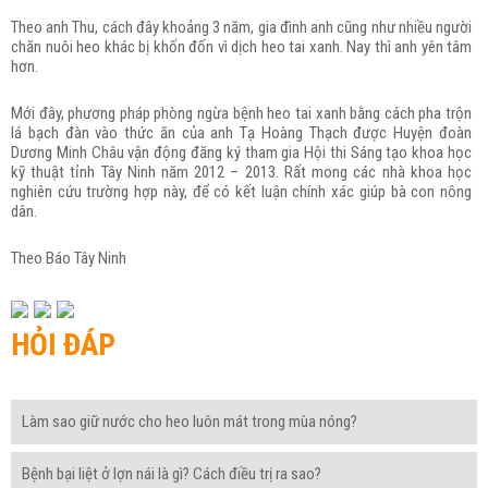
Theo anh Thu, cách đây khoảng 3 năm, gia đình anh cũng như nhiều người
chăn nuôi heo khác bị khốn đốn vì dịch heo tai xanh. Nay thì anh yên tâm
hơn.
Mới đây, phương pháp phòng ngừa bệnh heo tai xanh bằng cách pha trộn
lá bạch đàn vào thức ăn của anh Tạ Hoàng Thạch được Huyện đoàn
Dương Minh Châu vận động đăng ký tham gia Hội thi Sáng tạo khoa học
kỹ thuật tỉnh Tây Ninh năm 2012 – 2013. Rất mong các nhà khoa học
nghiên cứu trường hợp này, để có kết luận chính xác giúp bà con nông
dân.
Theo Báo Tây Ninh
HỎI ĐÁP
Làm sao giữ nước cho heo luôn mát trong mùa nóng?
Bệnh bại liệt ở lợn nái là gì? Cách điều trị ra sao?