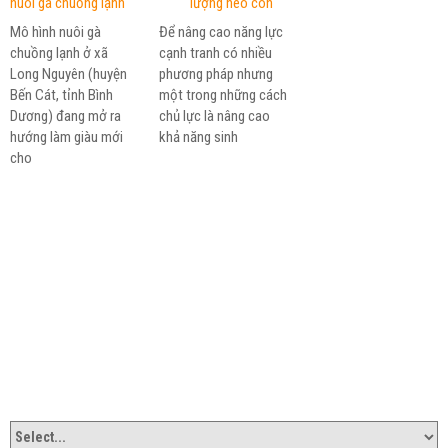
nuôi gà chuồng lạnh
lượng heo con
Mô hình nuôi gà
Để nâng cao năng lực
chuồng lạnh ở xã
cạnh tranh có nhiều
Long Nguyên (huyện
phương pháp nhưng
Bến Cát, tỉnh Bình
một trong những cách
Dương) đang mở ra
chủ lực là nâng cao
hướng làm giàu mới
khả năng sinh
cho
CÔNG TY TNHH SX TM DV TIẾN ĐẠI PHÁT
Số 25, Tổ 2, Bàu Bàng, Lai Uyên, Bàu Bàng, Bình Dương
Tel: 0650 3551 526 / 28
Fax: 0650 3551 527
Email: info@tidapha.com.vn
LIÊN KẾT WEBSITE