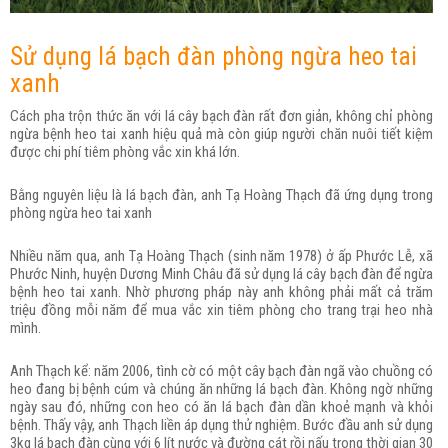
Sử dụng lá bạch đàn phòng ngừa heo tai
xanh
Cách pha trộn thức ăn với lá cây bạch đàn rất đơn giản, không chỉ phòng
ngừa bệnh heo tai xanh hiệu quả mà còn giúp người chăn nuôi tiết kiệm
được chi phí tiêm phòng vắc xin khá lớn.
Bằng nguyên liệu là lá bạch đàn, anh Tạ Hoàng Thạch đã ứng dụng trong
phòng ngừa heo tai xanh
Nhiều năm qua, anh Tạ Hoàng Thạch (sinh năm 1978) ở ấp Phước Lễ, xã
Phước Ninh, huyện Dương Minh Châu đã sử dụng lá cây bạch đàn để ngừa
bệnh heo tai xanh. Nhờ phương pháp này anh không phải mất cả trăm
triệu đồng mỗi năm để mua vắc xin tiêm phòng cho trang trại heo nhà
mình.
Anh Thạch kể: năm 2006, tình cờ có một cây bạch đàn ngã vào chuồng có
heo đang bị bệnh cúm và chúng ăn những lá bạch đàn. Không ngờ những
ngày sau đó, những con heo có ăn lá bạch đàn dần khoẻ mạnh và khỏi
bệnh. Thấy vậy, anh Thạch liền áp dụng thử nghiệm. Bước đầu anh sử dụng
3kg lá bạch đàn cùng với 6 lít nước và đường cát rồi nấu trong thời gian 30