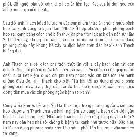
phút, để nguội pha với cám cho heo ăn liên tục. Kết quả là đàn heo của
anh không bị nhiễm bệnh.
Sau đó, anh Thạch bắt đầu tạo ra các sản phẩm thức ăn phòng ngừa bệnh
heo tai xanh bằng lá bạch đàn. “Nhờ kết hợp phương pháp phòng bệnh
heo tai xanh bằng cách chế biến thức ăn pha trộn lá bạch đàn nên từ năm
2011 đến nay, không chỉ trang trại của tôi mà cả ở một số hộ sử dụng
phương pháp này không hề xảy ra dịch bệnh trên đàn heo”- anh Thạch
khẳng định.
Anh Thạch chia sẻ, cách pha trộn thức ăn với lá cây bạch đàn rất đơn
giản, không chỉ phòng ngừa bệnh heo tai xanh hiệu quả mà còn giúp người
chăn nuôi tiết kiệm được chi phí tiêm phòng vắc xin khá lớn. Để minh
chứng điều đó, anh Thạch cho biết: “Từ khi tôi áp dụng phương pháp
phòng bệnh này, trang trại của tôi đã tiết kiệm được khoảng 600 triệu
đồng tiền mua vắc xin phòng ngừa bệnh tai xanh”.
Cũng ở ấp Phước Lễ, anh Vũ Hà Thu- một trong những người chăn nuôi
heo được anh Thạch chia sẻ kinh nghiệm sử dụng lá bạch đàn để ngừa
bệnh tai xanh cho biết: “Nhờ anh Thạch chỉ cách ứng dụng này mà hơn 2
năm nay đàn heo nhà tôi không bị bệnh tai xanh như trước nữa. Đặc biệt,
từ lúc áp dụng phương pháp này, tôi không phải tốn tiền mua vắc xin heo
tai xanh”.